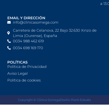
a 13.
EMAIL Y DIRECCIÓN
info@clinicasomega.com
Carretera de Celanova, 22 Bajo 32.630 Xinzo de
Limia (Ourense), España
0034 988 462 619
0034 698 169 170
POLÍTICAS
Política de Privacidad
Aviso Legal
Política de cookies
Copyright © Clínica Somega
Diseño Planb Estudio